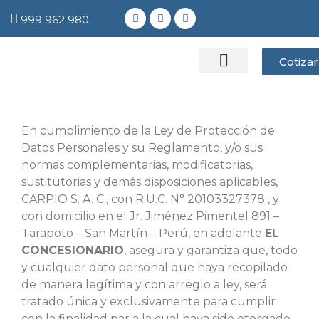
999 962 980
Cotizar
POST VENTA
En cumplimiento de la Ley de Protección de
Datos Personales y su Reglamento, y/o sus
normas complementarias, modificatorias,
sustitutorias y demás disposiciones aplicables,
CARPIO S. A. C., con R.U.C. N° 20103327378 , y
con domicilio en el Jr. Jiménez Pimentel 891 –
Tarapoto – San Martín – Perú, en adelante
EL
CONCESIONARIO
, asegura y garantiza que, todo
y cualquier dato personal que haya recopilado
de manera legítima y con arreglo a ley, será
tratado única y exclusivamente para cumplir
con la finalidad par a la cual haya sido otorgado