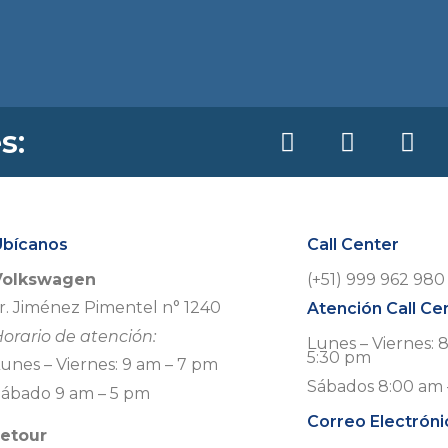
s:
Ubícanos
Call Center
Volkswagen
(+51) 999 962 980
r. Jiménez Pimentel n° 1240
Atención Call Ce
orario de atención:
Lunes – Viernes: 
5:30 pm
unes – Viernes: 9 am – 7 pm
Sábados 8:00 am 
Sábado 9 am – 5 pm
Correo Electróni
Jetour