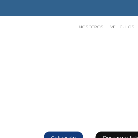
NOSOTROS
VEHICULOS
Volkswagen P
Año de fabricación: 2026
17 990 o S/ 65 664*
Cotización
Descargar fic