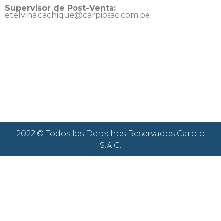
Supervisor de Post-Venta:
etelvina.cachique@carpiosac.com.pe
2022 © Todos los Derechos Reservados Carpio
S.A.C.